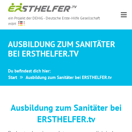
ein Projekt der DEHiG - Deutsche Erste-Hilfe Gesellschaft
mbH
AUSBILDUNG ZUM SANITÄTER
BEI ERSTHELFER.TV
Du befindest dich hier:
Start
Ausbildung zum Sanitäter bei ERSTHELFER.tv
Ausbildung zum Sanitäter bei
ERSTHELFER.tv