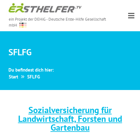
ein Projekt der DEHiG - Deutsche Erste-Hilfe Gesellschaft
mbH
SFLFG
Du befindest dich hier:
Start
SFLFG
Sozialversicherung für
Landwirtschaft, Forsten und
Gartenbau