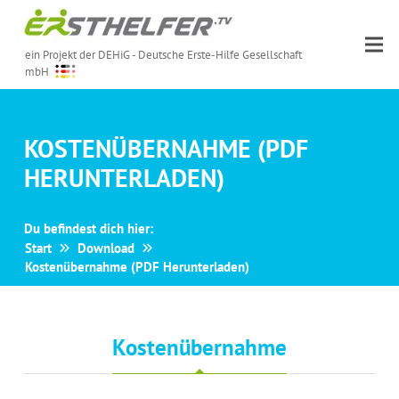
ein Projekt der DEHiG - Deutsche Erste-Hilfe Gesellschaft
mbH
KOSTENÜBERNAHME (PDF
HERUNTERLADEN)
Du befindest dich hier:
Start
Download
Kostenübernahme (PDF Herunterladen)
Kostenübernahme